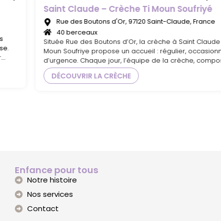
Saint Claude – Crèche Ti Moun Soufriyé
Rue des Boutons d'Or, 97120 Saint-Claude, France
40 berceaux
Située Rue des Boutons d’Or, la crèche à Saint Claude Ti
Moun Soufriye propose un accueil : régulier, occasionnel et
d’urgence. Chaque jour, l’équipe de la crèche, composée
de professionnels diplômés, accueille 40 enfants âgés de
DÉCOUVRIR LA CRÈCHE
10 semaines à 5 ans. Animée par une douceur et une
profonde connaissance de la petite enfance, l’équipe
favorise au quotidien l’éveil et le bien-être des enfants
dans un cadre de vie rassurant et bienveillant. La structure
s’organise en différentes sections, des bébés au plus
grands, afin de respecter le rythme naturel des enfants et
leur proposer des activités adaptées à leur
développement psychomoteur. La crèche dispose d’un
jardin privatif : un espace est propice à l’organisation de
jeux en extérieur
Enfance pour tous
Notre histoire
Nos services
Contact